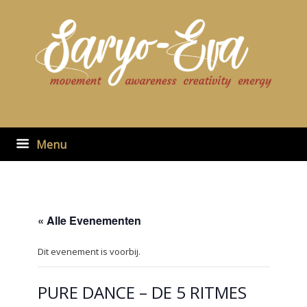
Ga
naar
de
inhoud
Menu
« Alle Evenementen
Dit evenement is voorbij.
PURE DANCE – DE 5 RITMES