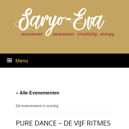
Ga
naar
de
inhoud
Menu
« Alle Evenementen
Dit evenement is voorbij.
PURE DANCE – DE VIJF RITMES