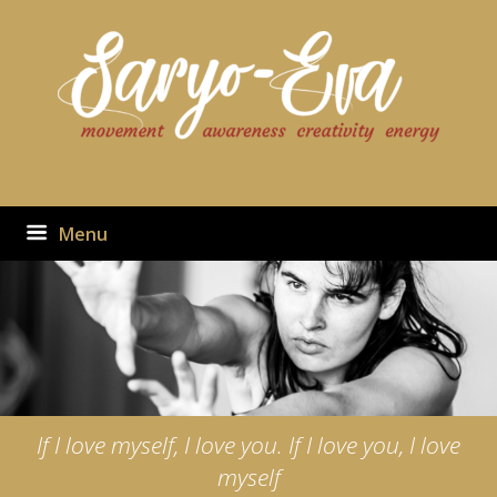
Ga
naar
de
inhoud
Menu
If I love myself, I love you. If I love you, I love
myself