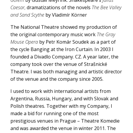
Golem
by Gustav Meyrink. Shakespeare’s
Julius
Caesar,
dramatizations of the novels
The Bee Valley
and Sand Scythe
by Vladimír Körner
The National Theatre showed my production of
the original contemporary music work
The Gray
Mouse Opera
by Petr Komár Soudek as a part of
the cycle Banging at the Iron Curtain. In 2003 I
founded a Divadlo Company. CZ. A year later, the
company took over the venue of Strašnické
Theatre. I was both managing and artistic director
of the venue and the company since 2005.
I used to work with international artists from
Argentina, Russia, Hungary, and with Slovak and
Polish theatres. Together with my Company, I
made a bid for running one of the most
prestigious venues in Prague – Theatre Komedie
and was awarded the venue in winter 2011. The