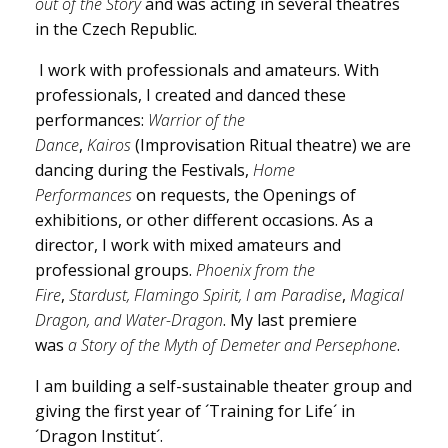
out of the Story
and was acting in several theatres
in the Czech Republic.
I work with professionals and amateurs. With
professionals, I created and danced these
performances:
Warrior of the
Dance
,
Kairos
(Improvisation Ritual theatre) we are
dancing during the Festivals,
Home
Performances
on requests, the Openings of
exhibitions, or other different occasions. As a
director, I work with mixed amateurs and
professional groups.
Phoenix from the
Fire
,
Stardust, Flamingo Spirit, I am Paradise
,
Magical
Dragon, and Water-Dragon
. My last premiere
was
a Story of the Myth of Demeter and Persephone
.
I am building a self-sustainable theater group and
giving the first year of ´Training for Life´ in
´Dragon Institut´.