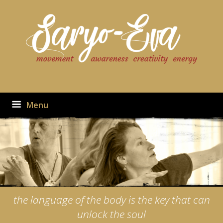
Ga
naar
de
inhoud
Menu
the language of the body is the key that can
unlock the soul