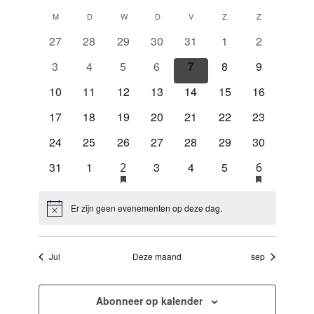
Selecteer
en
navigatie
Kalender
M
MAANDAG
D
DINSDAG
W
WOENSDAG
D
DONDERDAG
V
VRIJDAG
Z
ZATERDAG
Z
ZONDAG
een
weergeven
van
datum.
navigatie
0
0
0
0
0
0
0
27
28
29
30
31
1
2
Evenementen
evenementen
evenementen
evenementen
evenementen
evenementen
evenementen
evenement
0
0
0
0
0
0
0
3
4
5
6
7
8
9
evenementen
evenementen
evenementen
evenementen
evenementen
evenementen
evenement
0
0
0
0
0
0
0
10
11
12
13
14
15
16
evenementen
evenementen
evenementen
evenementen
evenementen
evenementen
evenemente
0
0
0
0
0
0
0
17
18
19
20
21
22
23
evenementen
evenementen
evenementen
evenementen
evenementen
evenementen
evenemente
0
0
0
0
0
0
0
24
25
26
27
28
29
30
evenementen
evenementen
evenementen
evenementen
evenementen
evenementen
evenemente
0
0
heeft
0
0
0
heeft
31
1
1
3
4
5
1
2
6
uitgelichte
uitgelichte
evenementen
evenementen
evenementen
evenementen
evenementen
evenement
evenement
evenementen
evenemente
Er zijn geen evenementen op deze dag.
Bericht
Jul
Deze maand
sep
Abonneer op kalender