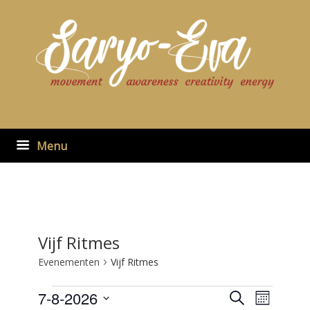
Ga
naar
de
inhoud
Menu
Vijf Ritmes
Evenementen
Vijf Ritmes
Evenementen
7-8-2026
Evenementen
Evenement
Zoeken
Maand
zoeken
weergaven