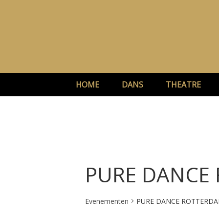
Ga
naar
de
inhoud
HOME
DANS
THEATRE
PURE DANCE
Evenementen
PURE DANCE ROTTERD