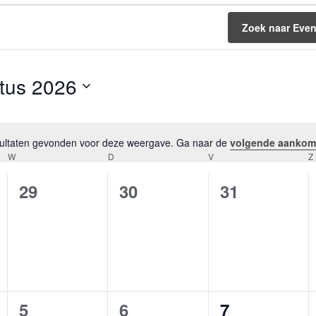
Zoek naar Eve
tus 2026
esultaten gevonden voor deze weergave. Ga naar de
volgende aankom
Bericht
W
WOENSDAG
D
DONDERDAG
V
VRIJDAG
Z
0
0
0
29
30
31
ten,
evenementen,
evenementen,
evenemente
0
0
0
5
6
7