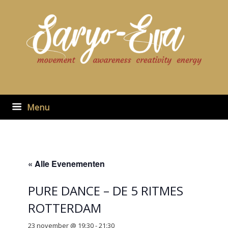
Ga
naar
de
inhoud
Menu
« Alle Evenementen
PURE DANCE – DE 5 RITMES
ROTTERDAM
23 november @ 19:30
-
21:30