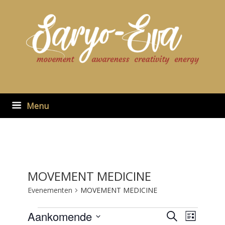
Ga
naar
de
inhoud
Menu
MOVEMENT MEDICINE
Evenementen
MOVEMENT MEDICINE
Evenementen
Aankomende
Evenementen
Evenement
Zoeken
Lijst
zoeken
weergaven