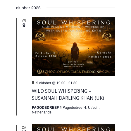
Selecteer
en
navigatie
oktober 2026
een
weergeven
datum.
navigatie
VR
9
Uitgelicht
9 oktober @ 19:00
-
21:30
WILD SOUL WHISPERING –
SUSANNAH DARLING KHAN (UK)
PAGODEDREEF 4
Pagodedreef 4, Utrecht,
Netherlands
ZA