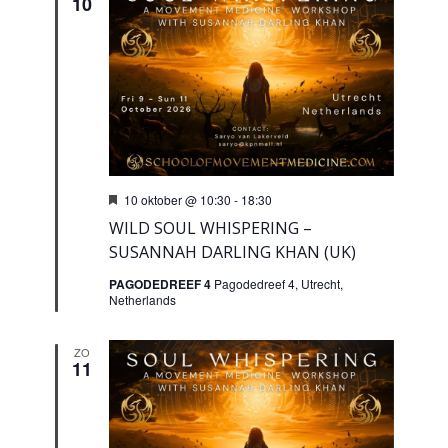
10
Uitgelicht
10 oktober @ 10:30
-
18:30
WILD SOUL WHISPERING –
SUSANNAH DARLING KHAN (UK)
PAGODEDREEF 4
Pagodedreef 4, Utrecht,
Netherlands
ZO
11