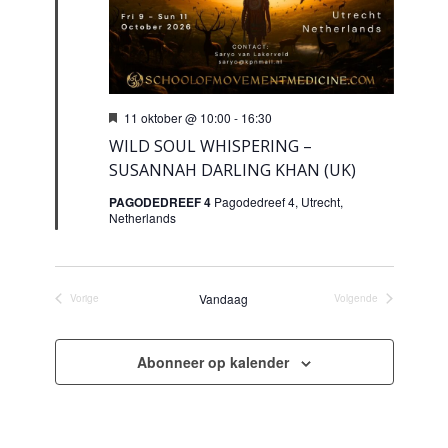
Uitgelicht
11 oktober @ 10:00
-
16:30
WILD SOUL WHISPERING –
SUSANNAH DARLING KHAN (UK)
PAGODEDREEF 4
Pagodedreef 4, Utrecht,
Netherlands
Vandaag
Vorige
Volgende
Evenementen
Evenementen
Abonneer op kalender