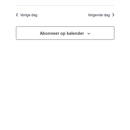
Selecteer
en
navigatie
een
weergeven
datum.
Vorige dag
Volgende dag
navigatie
Abonneer op kalender