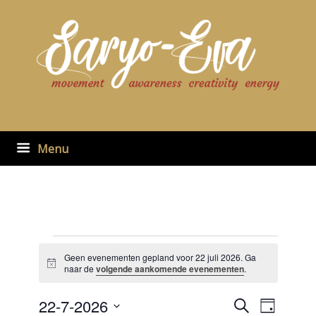
Ga
naar
de
inhoud
Menu
Evenementen
in
Geen evenementen gepland voor 22 juli 2026. Ga
Bericht
22
naar de
volgende aankomende evenementen
.
juli
2026
22-7-2026
Evenementen
Evenement
Zoeken
Dag
zoeken
weergaven