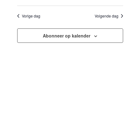
Selecteer
en
navigatie
een
weergeven
datum.
Vorige dag
Volgende dag
navigatie
Abonneer op kalender