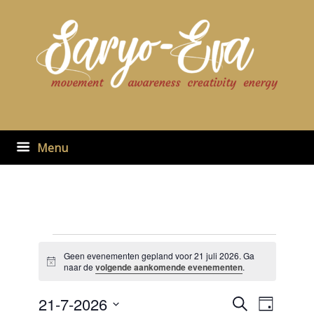
Ga
naar
de
inhoud
Menu
Evenementen
in
Geen evenementen gepland voor 21 juli 2026. Ga
Bericht
21
naar de
volgende aankomende evenementen
.
juli
2026
21-7-2026
Evenementen
Evenement
Zoeken
Dag
zoeken
weergaven