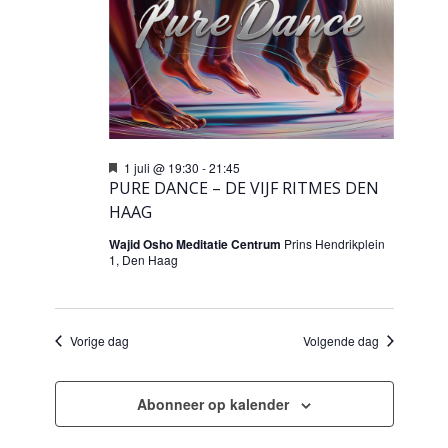
Uitgelicht
1 juli @ 19:30
-
21:45
PURE DANCE – DE VIJF RITMES DEN
HAAG
Wajid Osho Meditatie Centrum
Prins Hendrikplein
1, Den Haag
Vorige dag
Volgende dag
Abonneer op kalender