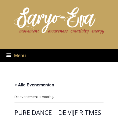
Ga
naar
de
inhoud
Menu
« Alle Evenementen
Dit evenement is voorbij.
PURE DANCE – DE VIJF RITMES