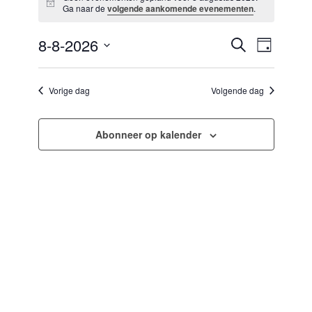
Bericht
8
Ga naar de
volgende aankomende evenementen
.
augustus
2026
8-8-2026
Evenementen
Evenement
Zoeken
Dag
zoeken
weergaven
Selecteer
en
navigatie
een
weergeven
datum.
Vorige dag
Volgende dag
navigatie
Abonneer op kalender