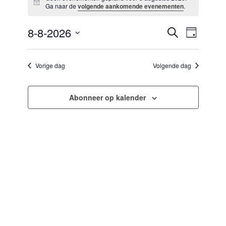
Bericht
8
Ga naar de
volgende aankomende evenementen
.
augustus
2026
8-8-2026
Evenementen
Evenement
Zoeken
Dag
zoeken
weergaven
Selecteer
en
navigatie
een
weergeven
datum.
Vorige dag
Volgende dag
navigatie
Abonneer op kalender