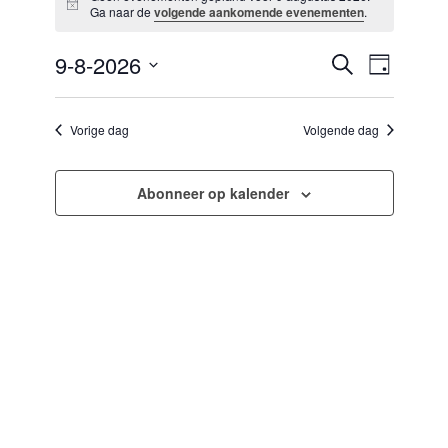
Bericht
9
Ga naar de
volgende aankomende evenementen
.
augustus
2026
9-8-2026
Evenementen
Evenement
Zoeken
Dag
zoeken
weergaven
Selecteer
en
navigatie
een
weergeven
datum.
Vorige dag
Volgende dag
navigatie
Abonneer op kalender