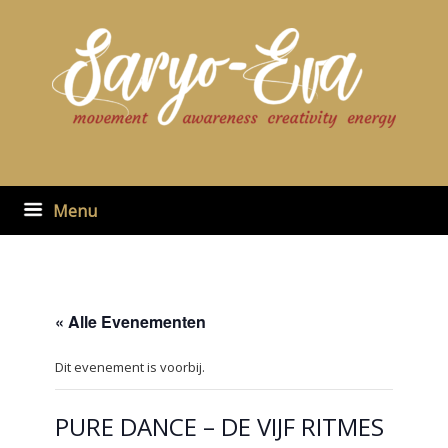
Ga
naar
de
inhoud
Menu
« Alle Evenementen
Dit evenement is voorbij.
PURE DANCE – DE VIJF RITMES