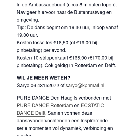
in de Ambassadebuurt (circa 8 minuten lopen).
Navigeer hiervoor naar de Buitenrustweg en
omgeving.
Tijd: De dans begint om 19.30 uur, inloop vanaf
19.00 uur.
Kosten losse les €18,50 (of €19,00 bij
pinbetaling) per avond.
Kosten 10-strippenkaart €165,00 (€170,00 bij
pinbetaling). Ook geldig in Rotterdam en Delft.
WIL JE MEER WETEN?
Saryo 06 48152072 of
saryo@kpnmail.nl
.
PURE DANCE Den Haag is verbonden met
PURE DANCE
Rotterdam
en
ECSTATIC
DANCE Delft
. Samen vormen deze
dansavonden/ochtenden een inspirerende
serie momenten vol dynamiek, verbinding en
plezier.