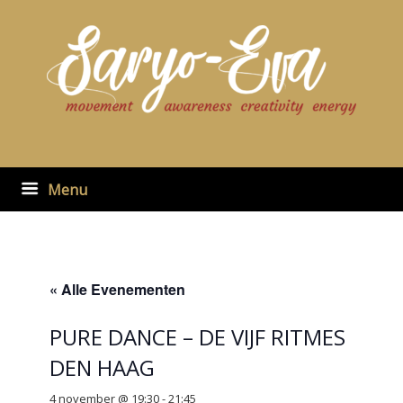
Ga
naar
de
inhoud
Menu
« Alle Evenementen
PURE DANCE – DE VIJF RITMES
DEN HAAG
4 november @ 19:30
-
21:45