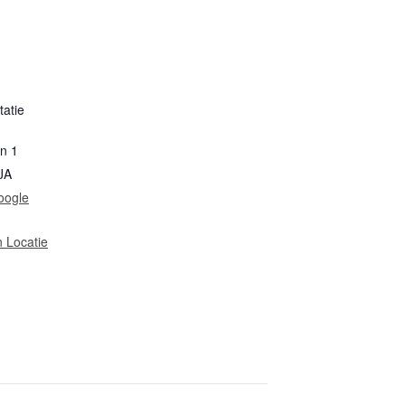
tatie
in 1
JA
oogle
n Locatie