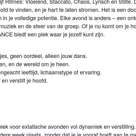
Ritmes: Vloeiend, Staccato, Chaos, Lyrisch en Stilte. D
 hoofd te vinden, en je hart te laten stromen. Het is een 
en in je volledige potentie. Elke avond is anders – een on
iek en de sfeer van de groep. Of je nu komt om je hoof
NCE biedt een plek waar je jezelf kunt zijn.
jes, geen oordeel, alleen jouw dans.
ren, en de wereld om je heen.
 ongeacht leeftijd, lichaamstype of ervaring.
en verstilt je hoofd.
plek voor extatische avonden vol dynamiek en verstilling.
re week plaats, zonder dat je je vooraf hoeft aan te m