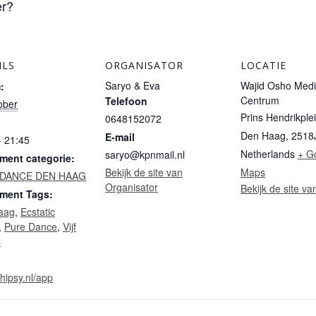
er?
ILS
ORGANISATOR
LOCATIE
Saryo & Eva
Wajid Osho Medi
:
Centrum
Telefoon
ober
Prins Hendrikple
0648152072
Den Haag
,
2518
E-mail
- 21:45
Netherlands
+ G
saryo@kpnmail.nl
ment categorie:
Bekijk de site van
Maps
 DANCE DEN HAAG
Organisator
Bekijk de site va
ment Tags:
aag
,
Ecstatic
,
Pure Dance
,
Vijf
s
/hipsy.nl/app