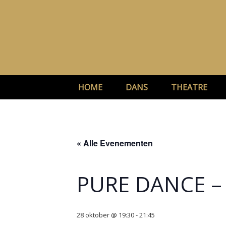
Ga
naar
de
inhoud
HOME
DANS
THEATRE
« Alle Evenementen
PURE DANCE – 
28 oktober @ 19:30
-
21:45