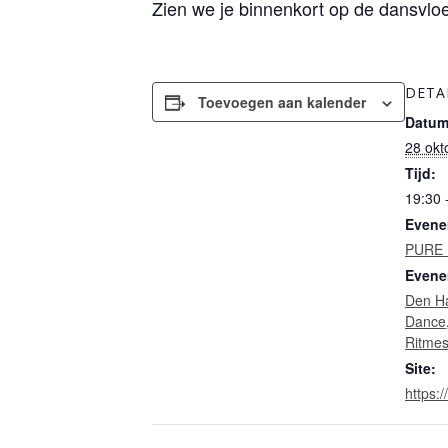
Zien we je binnenkort op de dansvlo
DETA
Toevoegen aan kalender
Datum
28 okt
Tijd:
19:30 
Evene
PURE
Evene
Den H
Dance
Ritme
Site:
https:/