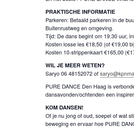
PRAKTISCHE INFORMATIE
Parkeren: Betaald parkeren in de buu
Buitenrustweg en omgeving.
Tijd: De dans begint om 19.30 uur, in
Kosten losse les €18,50 (of €19,00 bi
Kosten 10-strippenkaart €165,00 (€170
WIL JE MEER WETEN?
Saryo 06 48152072 of
saryo@kpnmai
PURE DANCE Den Haag is verbond
dansavonden/ochtenden een inspirere
KOM DANSEN!
Of je nu jong of oud, soepel of wat s
beweging en ervaar hoe PURE DANCE j