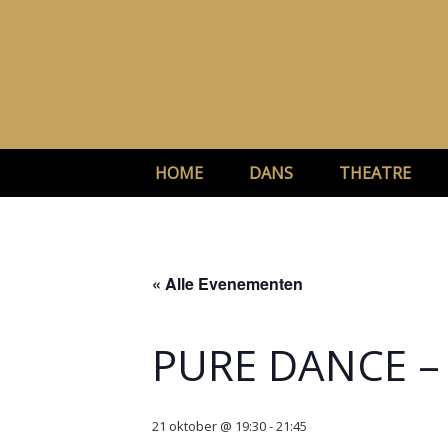
Ga
naar
de
inhoud
HOME
DANS
THEATRE
« Alle Evenementen
PURE DANCE – 
21 oktober @ 19:30
-
21:45