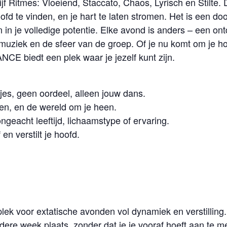
Ritmes: Vloeiend, Staccato, Chaos, Lyrisch en Stilte. D
 hoofd te vinden, en je hart te laten stromen. Het is een 
en in je volledige potentie. Elke avond is anders – een on
iek en de sfeer van de groep. Of je nu komt om je hoof
NCE biedt een plek waar je jezelf kunt zijn.
jes, geen oordeel, alleen jouw dans.
ren, en de wereld om je heen.
 ongeacht leeftijd, lichaamstype of ervaring.
en verstilt je hoofd.
plek voor extatische avonden vol dynamiek en verstilling.
re week plaats, zonder dat je je vooraf hoeft aan te m