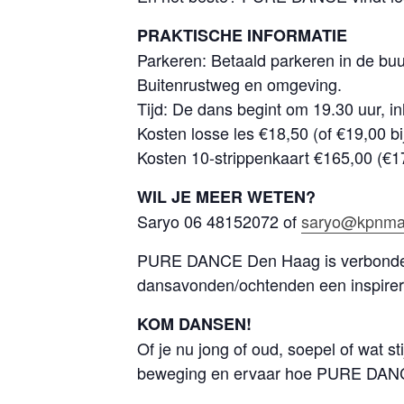
PRAKTISCHE INFORMATIE
Parkeren: Betaald parkeren in de buu
Buitenrustweg en omgeving.
Tijd: De dans begint om 19.30 uur, in
Kosten losse les €18,50 (of €19,00 bi
Kosten 10-strippenkaart €165,00 (€170
WIL JE MEER WETEN?
Saryo 06 48152072 of
saryo@kpnmai
PURE DANCE Den Haag is verbond
dansavonden/ochtenden een inspirere
KOM DANSEN!
Of je nu jong of oud, soepel of wat s
beweging en ervaar hoe PURE DANCE j