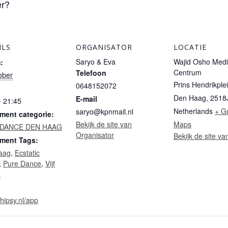
er?
ILS
ORGANISATOR
LOCATIE
Saryo & Eva
Wajid Osho Medi
:
Centrum
Telefoon
ober
Prins Hendrikple
0648152072
Den Haag
,
2518
E-mail
- 21:45
Netherlands
+ G
saryo@kpnmail.nl
ment categorie:
Bekijk de site van
Maps
 DANCE DEN HAAG
Organisator
Bekijk de site va
ment Tags:
aag
,
Ecstatic
,
Pure Dance
,
Vijf
s
/hipsy.nl/app