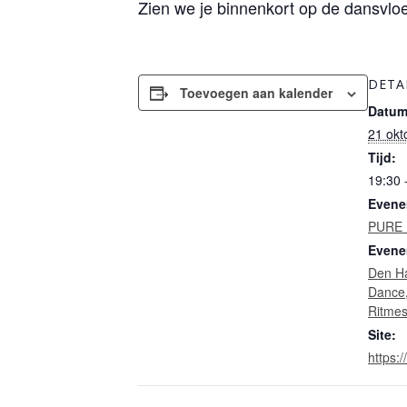
Zien we je binnenkort op de dansvlo
DETA
Toevoegen aan kalender
Datum
21 okt
Tijd:
19:30 
Evene
PURE
Evene
Den H
Dance
Ritme
Site:
https:/