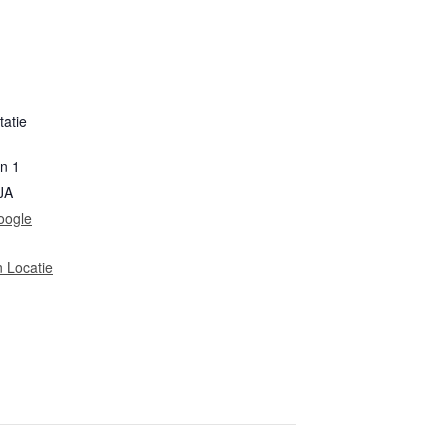
tatie
in 1
JA
oogle
n Locatie