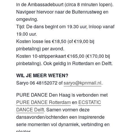
in de Ambassadebuurt (circa 8 minuten lopen).
Navigeer hiervoor naar de Buitenrustweg en
omgeving.
Tijd: De dans begint om 19.30 uur, inloop vanaf
19.00 uur.
Kosten losse les €18,50 (of €19,00 bij
pinbetaling) per avond.
Kosten 10-strippenkaart €165,00 (€170,00 bij
pinbetaling). Ook geldig in Rotterdam en Delft.
WIL JE MEER WETEN?
Saryo 06 48152072 of
saryo@kpnmail.nl
.
PURE DANCE Den Haag is verbonden met
PURE DANCE
Rotterdam
en
ECSTATIC
DANCE Delft
. Samen vormen deze
dansavonden/ochtenden een inspirerende
serie momenten vol dynamiek, verbinding en
plezier.