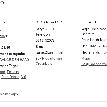
er?
ILS
ORGANISATOR
LOCATIE
Saryo & Eva
Wajid Osho Medi
:
Centrum
Telefoon
tember
Prins Hendrikple
0648152072
Den Haag
,
2518
E-mail
- 21:45
Netherlands
+ G
saryo@kpnmail.nl
ment categorie:
Bekijk de site van
Maps
 DANCE DEN HAAG
Organisator
Bekijk de site va
ment Tags:
aag
,
Ecstatic
,
Pure Dance
,
Vijf
s
/hipsy.nl/app