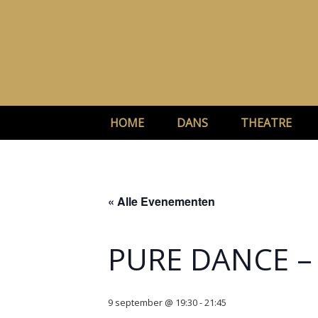
Ga
naar
de
inhoud
HOME
DANS
THEATRE
« Alle Evenementen
PURE DANCE – 
9 september @ 19:30
-
21:45