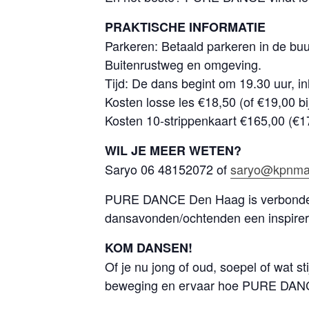
PRAKTISCHE INFORMATIE
Parkeren: Betaald parkeren in de buu
Buitenrustweg en omgeving.
Tijd: De dans begint om 19.30 uur, in
Kosten losse les €18,50 (of €19,00 bi
Kosten 10-strippenkaart €165,00 (€170
WIL JE MEER WETEN?
Saryo 06 48152072 of
saryo@kpnmai
PURE DANCE Den Haag is verbond
dansavonden/ochtenden een inspirere
KOM DANSEN!
Of je nu jong of oud, soepel of wat s
beweging en ervaar hoe PURE DANCE j