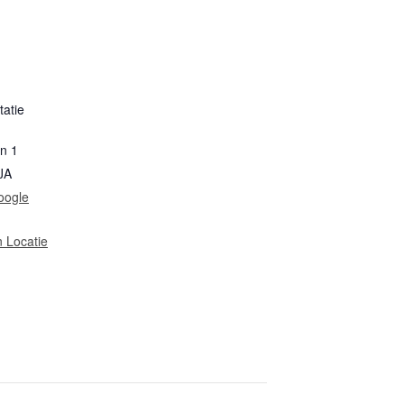
tatie
in 1
JA
oogle
n Locatie