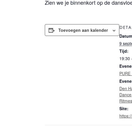
Zien we je binnenkort op de dansvlo
DETA
Toevoegen aan kalender
Datum
9 sep
Tijd:
19:30 
Evene
PURE
Evene
Den H
Dance
Ritme
Site:
https:/