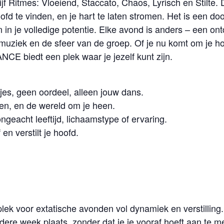
Ritmes: Vloeiend, Staccato, Chaos, Lyrisch en Stilte. D
 hoofd te vinden, en je hart te laten stromen. Het is een 
en in je volledige potentie. Elke avond is anders – een on
iek en de sfeer van de groep. Of je nu komt om je hoof
NCE biedt een plek waar je jezelf kunt zijn.
jes, geen oordeel, alleen jouw dans.
ren, en de wereld om je heen.
 ongeacht leeftijd, lichaamstype of ervaring.
en verstilt je hoofd.
plek voor extatische avonden vol dynamiek en verstilling.
re week plaats, zonder dat je je vooraf hoeft aan te m