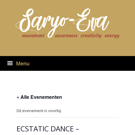
Ga
naar
de
inhoud
Menu
« Alle Evenementen
Dit evenement is voorbij.
ECSTATIC DANCE –