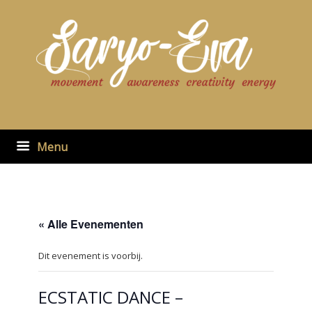
Ga
naar
de
inhoud
Menu
« Alle Evenementen
Dit evenement is voorbij.
ECSTATIC DANCE –