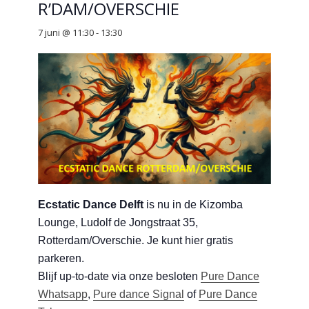
R’DAM/OVERSCHIE
7 juni @ 11:30
-
13:30
Ecstatic Dance Delft
is nu in de
Kizomba
Lounge, Ludolf de Jongstraat 35,
Rotterdam/Overschie
. Je kunt hier gratis
parkeren.
Blijf up-to-date via onze besloten
Pure Dance
Whatsapp
,
Pure dance Signal
of
Pure Dance