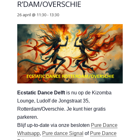
R’DAM/OVERSCHIE
26 april @ 11:30
-
13:30
Ecstatic Dance Delft
is nu op de
Kizomba
Lounge, Ludolf de Jongstraat 35,
Rotterdam/Overschie
. Je kunt hier gratis
parkeren.
Blijf up-to-date via onze besloten
Pure Dance
Whatsapp
,
Pure dance Signal
of
Pure Dance