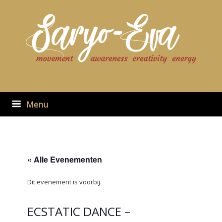
Ga
naar
de
inhoud
Menu
« Alle Evenementen
Dit evenement is voorbij.
ECSTATIC DANCE –