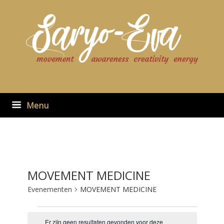
Ga
naar
de
inhoud
Menu
MOVEMENT MEDICINE
Evenementen
MOVEMENT MEDICINE
Evenementen
Er zijn geen resultaten gevonden voor deze