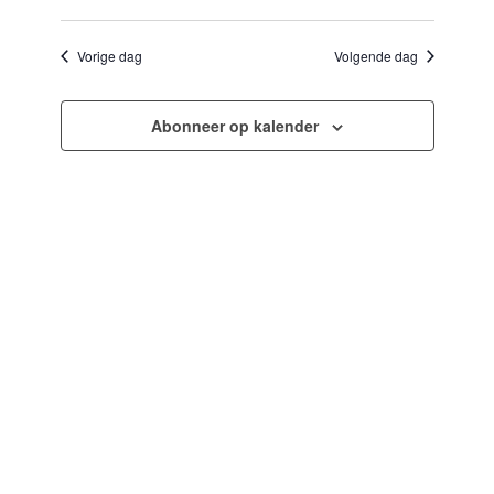
Selecteer
en
navigatie
een
weergeven
datum.
Vorige dag
Volgende dag
navigatie
Abonneer op kalender