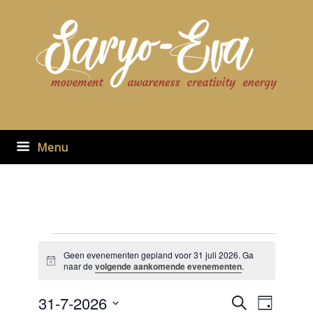
Ga
naar
de
inhoud
Menu
Evenementen
in
Geen evenementen gepland voor 31 juli 2026. Ga
Bericht
31
naar de
volgende aankomende evenementen
.
juli
2026
31-7-2026
Evenementen
Evenement
Zoeken
Dag
zoeken
weergaven