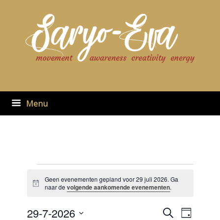
Ga
naar
de
inhoud
Menu
Evenementen
in
Geen evenementen gepland voor 29 juli 2026. Ga
Bericht
29
naar de
volgende aankomende evenementen
.
juli
2026
29-7-2026
Evenementen
Evenement
Zoeken
Dag
zoeken
weergaven