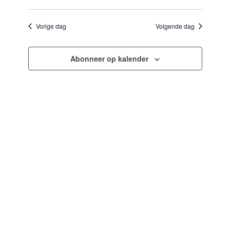
Selecteer
en
navigatie
een
weergeven
datum.
Vorige dag
Volgende dag
navigatie
Abonneer op kalender