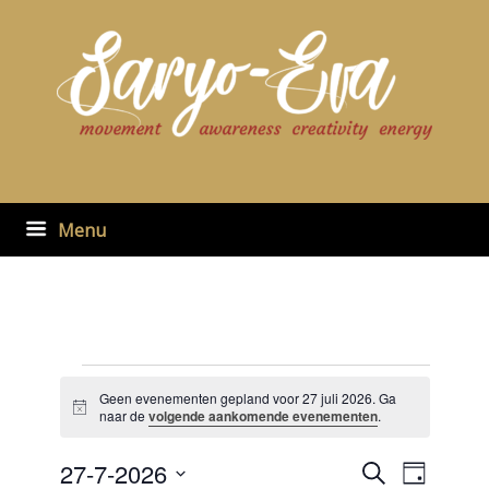
Ga
naar
de
inhoud
Menu
Evenementen
in
Geen evenementen gepland voor 27 juli 2026. Ga
Bericht
27
naar de
volgende aankomende evenementen
.
juli
2026
27-7-2026
Evenementen
Evenement
Zoeken
Dag
zoeken
weergaven