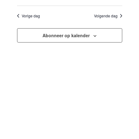
Selecteer
en
navigatie
een
weergeven
datum.
Vorige dag
Volgende dag
navigatie
Abonneer op kalender