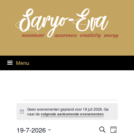
Ga
naar
de
inhoud
Menu
Evenementen
in
Geen evenementen gepland voor 19 juli 2026. Ga
Bericht
19
naar de
volgende aankomende evenementen
.
juli
2026
19-7-2026
Evenementen
Evenement
Zoeken
Dag
zoeken
weergaven