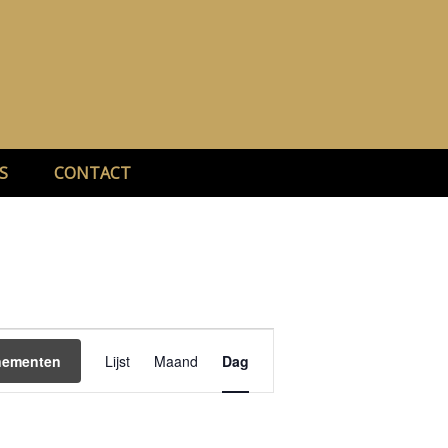
S
CONTACT
Evenement
weergaven
nementen
Lijst
Maand
Dag
navigatie