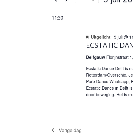
Evenementen
Selecteer
met
een
keyword.
11:30
datum.
Uitgelicht
5 juli @ 1
ECSTATIC DA
Delfgauw
Florijnstraat 
Ecstatic Dance Delft is 
Rotterdam/Overschie. Je k
Pure Dance Whatsapp, Pur
Ecstatic Dance in Delft i
door beweging. Het is ext
Vorige dag