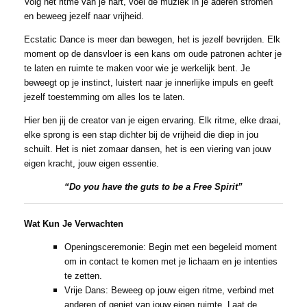
Volg het ritme van je hart, voel de muziek in je aderen stromen
en beweeg jezelf naar vrijheid.
Ecstatic Dance is meer dan bewegen, het is jezelf bevrijden. Elk
moment op de dansvloer is een kans om oude patronen achter je
te laten en ruimte te maken voor wie je werkelijk bent. Je
beweegt op je instinct, luistert naar je innerlijke impuls en geeft
jezelf toestemming om alles los te laten.
Hier ben jij de creator van je eigen ervaring. Elk ritme, elke draai,
elke sprong is een stap dichter bij de vrijheid die diep in jou
schuilt. Het is niet zomaar dansen, het is een viering van jouw
eigen kracht, jouw eigen essentie.
“Do you have the guts to be a Free Spirit”
Wat Kun Je Verwachten
Openingsceremonie: Begin met een begeleid moment
om in contact te komen met je lichaam en je intenties
te zetten.
Vrije Dans: Beweeg op jouw eigen ritme, verbind met
anderen of geniet van jouw eigen ruimte. Laat de