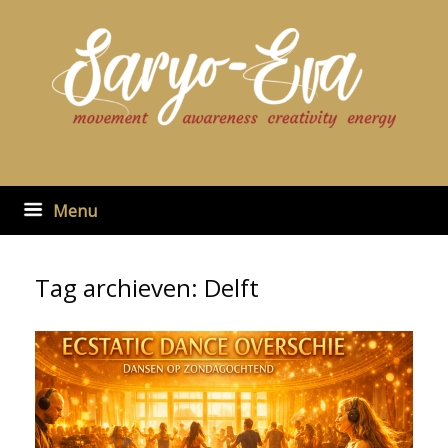
Ga
naar
de
inhoud
Menu
Tag archieven:
Delft