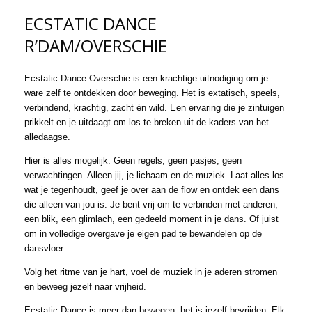
ECSTATIC DANCE
R’DAM/OVERSCHIE
Ecstatic Dance Overschie is een krac
htige uitnodiging om je
ware zelf te ontdekken door beweging. Het is extatisch, speels,
verbindend, krachtig, zacht én wild. Een ervaring die je zintuigen
prikkelt en je uitdaagt om los te breken uit de kaders van het
alledaagse.
Hier is alles mogelijk. Geen regels, geen pasjes, geen
verwachtingen. Alleen jij, je lichaam en de muziek. Laat alles los
wat je tegenhoudt, geef je over aan de flow en ontdek een dans
die alleen van jou is. Je bent vrij om te verbinden met anderen,
een blik, een glimlach, een gedeeld moment in je dans. Of juist
om in volledige overgave je eigen pad te bewandelen op de
dansvloer.
Volg het ritme van je hart, voel de muziek in je aderen stromen
en beweeg jezelf naar vrijheid.
Ecstatic Dance is meer dan bewegen, het is jezelf bevrijden. Elk