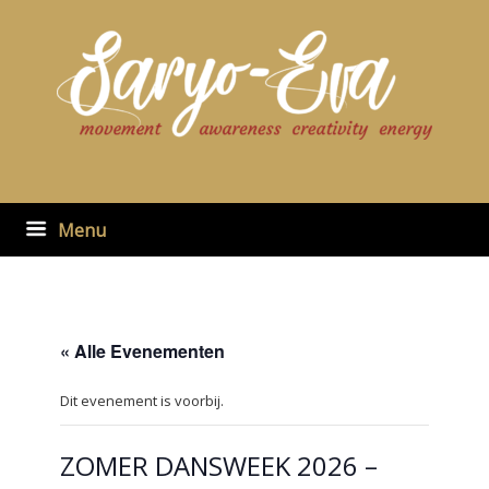
Ga
naar
de
inhoud
Menu
« Alle Evenementen
Dit evenement is voorbij.
ZOMER DANSWEEK 2026 –