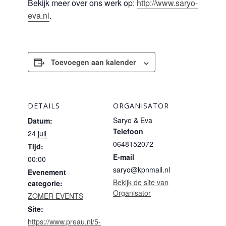
Bekijk meer over ons werk op:
http://www.saryo-
eva.nl
.
Toevoegen aan kalender
DETAILS
ORGANISATOR
Saryo & Eva
Datum:
Telefoon
24 juli
0648152072
Tijd:
E-mail
00:00
saryo@kpnmail.nl
Evenement
Bekijk de site van
categorie:
Organisator
ZOMER EVENTS
Site:
https://www.preau.nl/5-