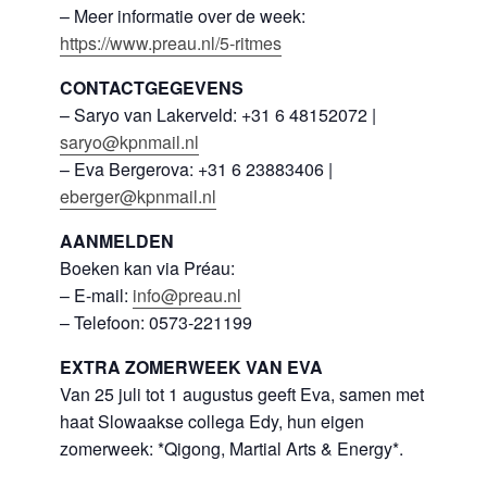
– Meer informatie over de week:
https://www.preau.nl/5-ritmes
CONTACTGEGEVENS
– Saryo van Lakerveld: +31 6 48152072 |
saryo@kpnmail.nl
– Eva Bergerova: +31 6 23883406 |
eberger@kpnmail.nl
AANMELDEN
Boeken kan via Préau:
– E-mail:
info@preau.nl
– Telefoon: 0573-221199
EXTRA ZOMERWEEK VAN EVA
Van 25 juli tot 1 augustus geeft Eva, samen met
haat Slowaakse collega Edy, hun eigen
zomerweek: *Qigong, Martial Arts & Energy*.